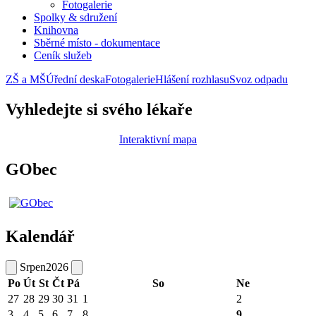
Fotogalerie
Spolky & sdružení
Knihovna
Sběrné místo - dokumentace
Ceník služeb
ZŠ a MŠ
Úřední deska
Fotogalerie
Hlášení rozhlasu
Svoz odpadu
Vyhledejte si svého lékaře
Interaktivní mapa
GObec
Kalendář
Srpen
2026
Po
Út
St
Čt
Pá
So
Ne
27
28
29
30
31
1
2
3
4
5
6
7
8
9