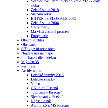
Vesnice roku Pardubického kraje 2025 - Zlatá
stuha
Zelená stuha 2018
Starosta roku
ENTENTE FLORALE 2005
Zelená stuha 2004
Cesty městy
Má vlast cestami proměn
Fotogalerie
Obecní rozhlas
Občasník
Střípky z historie obce
Najdete nás na mapě
Procházka dle bedekru
Mlýn čp.35
Pěší trasa
Archiv webu
Letecké snímky 2018
Letecké snímky
Video
CK Idioti Písečná
"Fitmami v Písečné"
Sjezdování v Písečné
Napsali o nás
Archiv ZŠ a MŠ Písečná