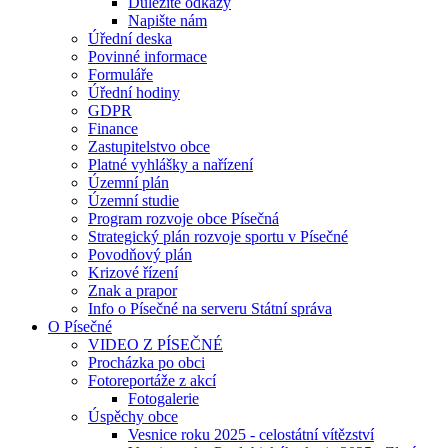
Důležité odkazy
Napište nám
Úřední deska
Povinné informace
Formuláře
Úřední hodiny
GDPR
Finance
Zastupitelstvo obce
Platné vyhlášky a nařízení
Územní plán
Územní studie
Program rozvoje obce Písečná
Strategický plán rozvoje sportu v Písečné
Povodňový plán
Krizové řízení
Znak a prapor
Info o Písečné na serveru Státní správa
O Písečné
VIDEO Z PÍSEČNÉ
Procházka po obci
Fotoreportáže z akcí
Fotogalerie
Úspěchy obce
Vesnice roku 2025 - celostátní vítězství