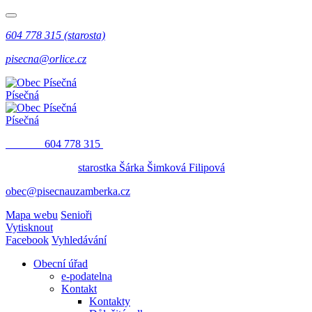
604 778 315 (starosta)
pisecna@orlice.cz
Písečná
Písečná
​​
604 778 315
starostka Šárka Šimková Filipová
obec@pisecnauzamberka.cz
Mapa webu
Senioři
Vytisknout
Facebook
Vyhledávání
Obecní úřad
e-podatelna
Kontakt
Kontakty