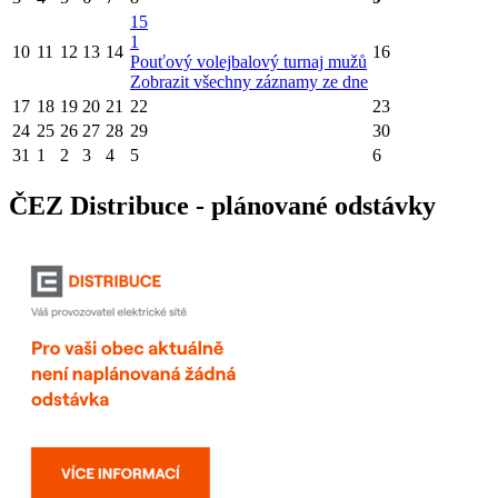
15
1
10
11
12
13
14
16
Pouťový volejbalový turnaj mužů
Zobrazit všechny záznamy ze dne
17
18
19
20
21
22
23
24
25
26
27
28
29
30
31
1
2
3
4
5
6
ČEZ Distribuce - plánované odstávky