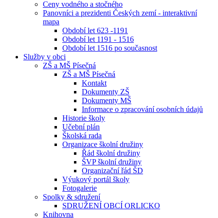
Ceny vodného a stočného
Panovníci a prezidenti Českých zemí - interaktivní
mapa
Období let 623 -1191
Období let 1191 - 1516
Období let 1516 po současnost
Služby v obci
ZŠ a MŠ Písečná
ZŠ a MŠ Písečná
Kontakt
Dokumenty ZŠ
Dokumenty MŠ
Informace o zpracování osobních údajů
Historie školy
Učební plán
Školská rada
Organizace školní družiny
Řád školní družiny
ŠVP školní družiny
Organizační řád ŠD
Výukový portál školy
Fotogalerie
Spolky & sdružení
SDRUŽENÍ OBCÍ ORLICKO
Knihovna