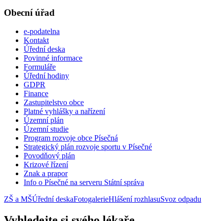
Obecní úřad
e-podatelna
Kontakt
Úřední deska
Povinné informace
Formuláře
Úřední hodiny
GDPR
Finance
Zastupitelstvo obce
Platné vyhlášky a nařízení
Územní plán
Územní studie
Program rozvoje obce Písečná
Strategický plán rozvoje sportu v Písečné
Povodňový plán
Krizové řízení
Znak a prapor
Info o Písečné na serveru Státní správa
ZŠ a MŠ
Úřední deska
Fotogalerie
Hlášení rozhlasu
Svoz odpadu
Vyhledejte si svého lékaře