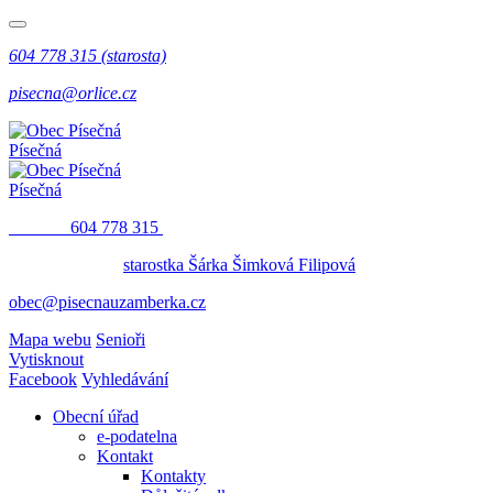
604 778 315 (starosta)
pisecna@orlice.cz
Písečná
Písečná
​​
604 778 315
starostka Šárka Šimková Filipová
obec@pisecnauzamberka.cz
Mapa webu
Senioři
Vytisknout
Facebook
Vyhledávání
Obecní úřad
e-podatelna
Kontakt
Kontakty