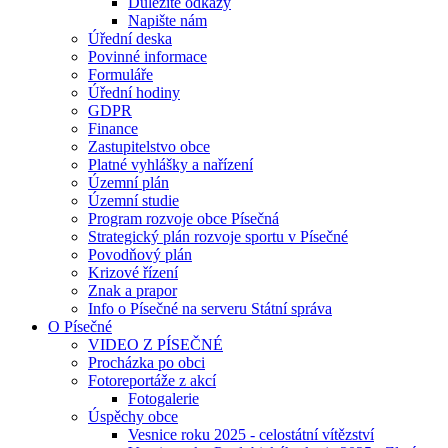
Důležité odkazy
Napište nám
Úřední deska
Povinné informace
Formuláře
Úřední hodiny
GDPR
Finance
Zastupitelstvo obce
Platné vyhlášky a nařízení
Územní plán
Územní studie
Program rozvoje obce Písečná
Strategický plán rozvoje sportu v Písečné
Povodňový plán
Krizové řízení
Znak a prapor
Info o Písečné na serveru Státní správa
O Písečné
VIDEO Z PÍSEČNÉ
Procházka po obci
Fotoreportáže z akcí
Fotogalerie
Úspěchy obce
Vesnice roku 2025 - celostátní vítězství