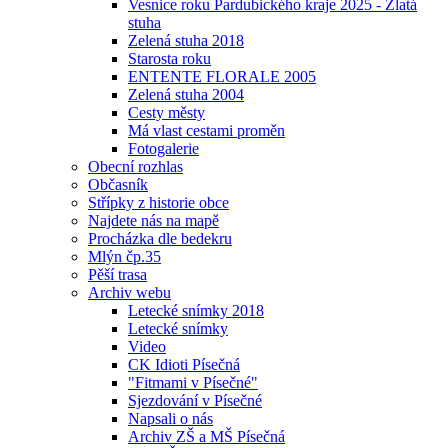
Vesnice roku Pardubického kraje 2025 - Zlatá
stuha
Zelená stuha 2018
Starosta roku
ENTENTE FLORALE 2005
Zelená stuha 2004
Cesty městy
Má vlast cestami proměn
Fotogalerie
Obecní rozhlas
Občasník
Střípky z historie obce
Najdete nás na mapě
Procházka dle bedekru
Mlýn čp.35
Pěší trasa
Archiv webu
Letecké snímky 2018
Letecké snímky
Video
CK Idioti Písečná
"Fitmami v Písečné"
Sjezdování v Písečné
Napsali o nás
Archiv ZŠ a MŠ Písečná