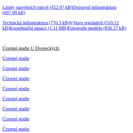
Limity stavebních parcel (452.97 kB)
Dopravní infrastruktura
(697.99 kB)
Technická infrastruktura (776.3 kB)
Výkres regulativů (510.12
kB)
Koordinační situace (1.11 MB)
Fotografie modelu (836.37 kB)
Územní studie U Dvoreckých:
Územní studie
Územní studie
Územní studie
Územní studie
Územní studie
Územní studie
Územní studie
Územní studie