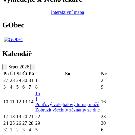
Interaktivní mapa
GObec
Kalendář
Srpen
2026
Po
Út
St
Čt
Pá
So
Ne
27
28
29
30
31
1
2
3
4
5
6
7
8
9
15
1
10
11
12
13
14
16
Pouťový volejbalový turnaj mužů
Zobrazit všechny záznamy ze dne
17
18
19
20
21
22
23
24
25
26
27
28
29
30
31
1
2
3
4
5
6