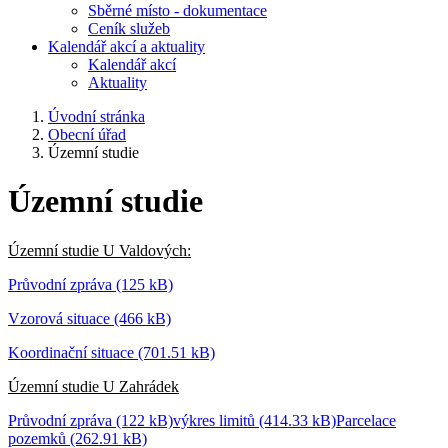
Sběrné místo - dokumentace
Ceník služeb
Kalendář akcí a aktuality
Kalendář akcí
Aktuality
Úvodní stránka
Obecní úřad
Územní studie
Územní studie
Územní studie U Valdových:
Průvodní zpráva (125 kB)
Vzorová situace (466 kB)
Koordinační situace (701.51 kB)
Územní studie U Zahrádek
Průvodní zpráva (122 kB)
výkres limitů (414.33 kB)
Parcelace
pozemků (262.91 kB)