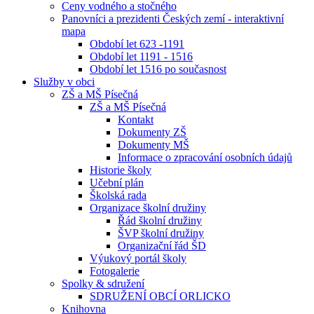
Ceny vodného a stočného
Panovníci a prezidenti Českých zemí - interaktivní
mapa
Období let 623 -1191
Období let 1191 - 1516
Období let 1516 po současnost
Služby v obci
ZŠ a MŠ Písečná
ZŠ a MŠ Písečná
Kontakt
Dokumenty ZŠ
Dokumenty MŠ
Informace o zpracování osobních údajů
Historie školy
Učební plán
Školská rada
Organizace školní družiny
Řád školní družiny
ŠVP školní družiny
Organizační řád ŠD
Výukový portál školy
Fotogalerie
Spolky & sdružení
SDRUŽENÍ OBCÍ ORLICKO
Knihovna