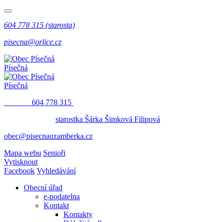
604 778 315 (starosta)
pisecna@orlice.cz
Písečná
Písečná
​​
604 778 315
starostka Šárka Šimková Filipová
obec@pisecnauzamberka.cz
Mapa webu
Senioři
Vytisknout
Facebook
Vyhledávání
Obecní úřad
e-podatelna
Kontakt
Kontakty