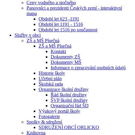
Ceny vodného a stočného
Panovníci a prezidenti Českých zemí - interaktivní
mapa
Období let 623 -1191
Období let 1191 - 1516
Období let 1516 po současnost
Služby v obci
ZŠ a MŠ Písečná
ZŠ a MŠ Písečná
Kontakt
Dokumenty ZŠ
Dokumenty MŠ
Informace o zpracování osobních údajů
Historie školy
Učební plán
Školská rada
Organizace školní družiny
Řád školní družiny
ŠVP školní družiny
Organizační řád ŠD
Výukový portál školy
Fotogalerie
Spolky & sdružení
SDRUŽENÍ OBCÍ ORLICKO
Knihovna