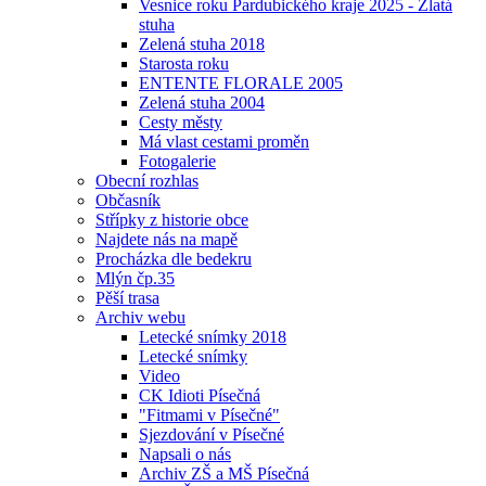
Vesnice roku Pardubického kraje 2025 - Zlatá
stuha
Zelená stuha 2018
Starosta roku
ENTENTE FLORALE 2005
Zelená stuha 2004
Cesty městy
Má vlast cestami proměn
Fotogalerie
Obecní rozhlas
Občasník
Střípky z historie obce
Najdete nás na mapě
Procházka dle bedekru
Mlýn čp.35
Pěší trasa
Archiv webu
Letecké snímky 2018
Letecké snímky
Video
CK Idioti Písečná
"Fitmami v Písečné"
Sjezdování v Písečné
Napsali o nás
Archiv ZŠ a MŠ Písečná