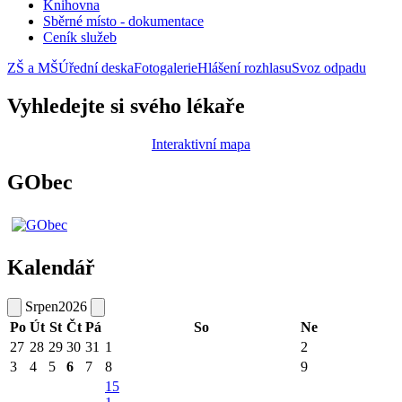
Knihovna
Sběrné místo - dokumentace
Ceník služeb
ZŠ a MŠ
Úřední deska
Fotogalerie
Hlášení rozhlasu
Svoz odpadu
Vyhledejte si svého lékaře
Interaktivní mapa
GObec
Kalendář
Srpen
2026
Po
Út
St
Čt
Pá
So
Ne
27
28
29
30
31
1
2
3
4
5
6
7
8
9
15