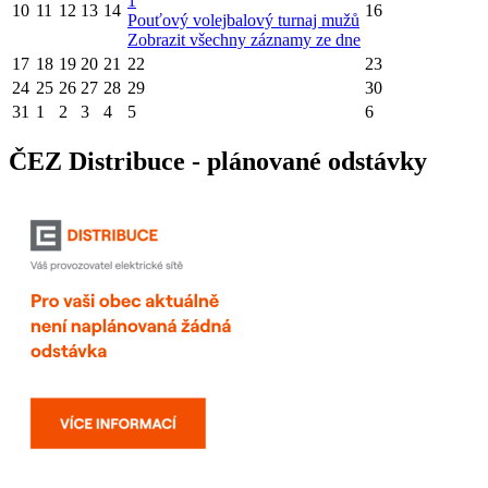
1
10
11
12
13
14
16
Pouťový volejbalový turnaj mužů
Zobrazit všechny záznamy ze dne
17
18
19
20
21
22
23
24
25
26
27
28
29
30
31
1
2
3
4
5
6
ČEZ Distribuce - plánované odstávky