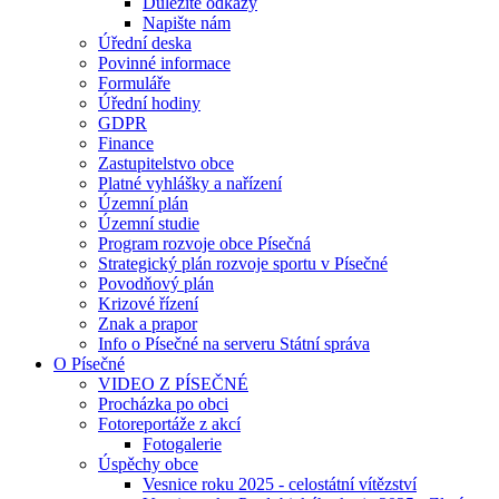
Důležité odkazy
Napište nám
Úřední deska
Povinné informace
Formuláře
Úřední hodiny
GDPR
Finance
Zastupitelstvo obce
Platné vyhlášky a nařízení
Územní plán
Územní studie
Program rozvoje obce Písečná
Strategický plán rozvoje sportu v Písečné
Povodňový plán
Krizové řízení
Znak a prapor
Info o Písečné na serveru Státní správa
O Písečné
VIDEO Z PÍSEČNÉ
Procházka po obci
Fotoreportáže z akcí
Fotogalerie
Úspěchy obce
Vesnice roku 2025 - celostátní vítězství