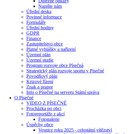
Důležité odkazy
Napište nám
Úřední deska
Povinné informace
Formuláře
Úřední hodiny
GDPR
Finance
Zastupitelstvo obce
Platné vyhlášky a nařízení
Územní plán
Územní studie
Program rozvoje obce Písečná
Strategický plán rozvoje sportu v Písečné
Povodňový plán
Krizové řízení
Znak a prapor
Info o Písečné na serveru Státní správa
O Písečné
VIDEO Z PÍSEČNÉ
Procházka po obci
Fotoreportáže z akcí
Fotogalerie
Úspěchy obce
Vesnice roku 2025 - celostátní vítězství