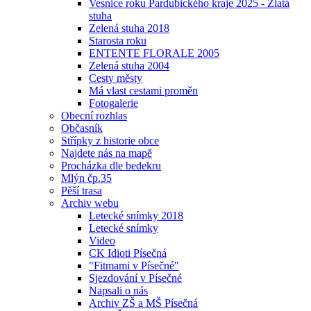
Vesnice roku Pardubického kraje 2025 - Zlatá
stuha
Zelená stuha 2018
Starosta roku
ENTENTE FLORALE 2005
Zelená stuha 2004
Cesty městy
Má vlast cestami proměn
Fotogalerie
Obecní rozhlas
Občasník
Střípky z historie obce
Najdete nás na mapě
Procházka dle bedekru
Mlýn čp.35
Pěší trasa
Archiv webu
Letecké snímky 2018
Letecké snímky
Video
CK Idioti Písečná
"Fitmami v Písečné"
Sjezdování v Písečné
Napsali o nás
Archiv ZŠ a MŠ Písečná