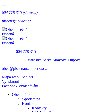
604 778 315 (starosta)
pisecna@orlice.cz
Písečná
Písečná
​​
604 778 315
starostka Šárka Šimková Filipová
obec@pisecnauzamberka.cz
Mapa webu
Senioři
Vytisknout
Facebook
Vyhledávání
Obecní úřad
e-podatelna
Kontakt
Kontakty