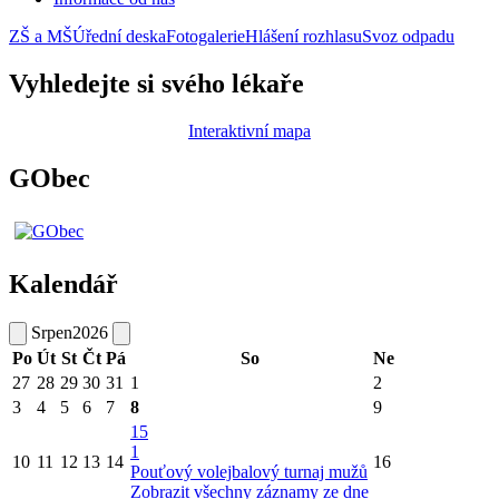
ZŠ a MŠ
Úřední deska
Fotogalerie
Hlášení rozhlasu
Svoz odpadu
Vyhledejte si svého lékaře
Interaktivní mapa
GObec
Kalendář
Srpen
2026
Po
Út
St
Čt
Pá
So
Ne
27
28
29
30
31
1
2
3
4
5
6
7
8
9
15
1
10
11
12
13
14
16
Pouťový volejbalový turnaj mužů
Zobrazit všechny záznamy ze dne