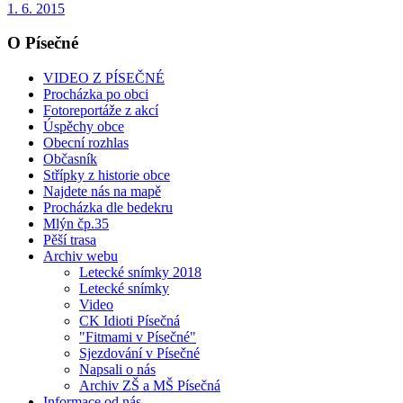
1. 6. 2015
O Písečné
VIDEO Z PÍSEČNÉ
Procházka po obci
Fotoreportáže z akcí
Úspěchy obce
Obecní rozhlas
Občasník
Střípky z historie obce
Najdete nás na mapě
Procházka dle bedekru
Mlýn čp.35
Pěší trasa
Archiv webu
Letecké snímky 2018
Letecké snímky
Video
CK Idioti Písečná
"Fitmami v Písečné"
Sjezdování v Písečné
Napsali o nás
Archiv ZŠ a MŠ Písečná
Informace od nás