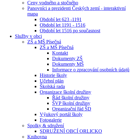
Ceny vodného a stočného
Panovníci a prezidenti Českých zemí - interaktivní
mapa
Období let 623 -1191
Období let 1191 - 1516
Období let 1516 po současnost
Služby v obci
ZŠ a MŠ Písečná
ZŠ a MŠ Písečná
Kontakt
Dokumenty ZŠ
Dokumenty MŠ
Informace o zpracování osobních údajů
Historie školy
Učební plán
Školská rada
Organizace školní družiny
Řád školní družiny
ŠVP školní družiny
Organizační řád ŠD
Výukový portál školy
Fotogalerie
Spolky & sdružení
SDRUŽENÍ OBCÍ ORLICKO
Knihovna