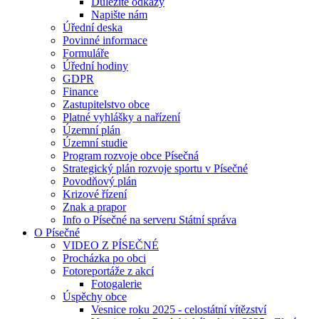
Důležité odkazy
Napište nám
Úřední deska
Povinné informace
Formuláře
Úřední hodiny
GDPR
Finance
Zastupitelstvo obce
Platné vyhlášky a nařízení
Územní plán
Územní studie
Program rozvoje obce Písečná
Strategický plán rozvoje sportu v Písečné
Povodňový plán
Krizové řízení
Znak a prapor
Info o Písečné na serveru Státní správa
O Písečné
VIDEO Z PÍSEČNÉ
Procházka po obci
Fotoreportáže z akcí
Fotogalerie
Úspěchy obce
Vesnice roku 2025 - celostátní vítězství