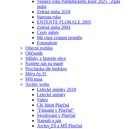
Vesnice roku Pardubického kraje 2025 - Zlatá
stuha
Zelená stuha 2018
Starosta roku
ENTENTE FLORALE 2005
Zelená stuha 2004
Cesty městy
Má vlast cestami proměn
Fotogalerie
Obecní rozhlas
Občasník
Střípky z historie obce
Najdete nás na mapě
Procházka dle bedekru
Mlýn čp.35
Pěší trasa
Archiv webu
Letecké snímky 2018
Letecké snímky
Video
CK Idioti Písečná
"Fitmami v Písečné"
Sjezdování v Písečné
Napsali o nás
Archiv ZŠ a MŠ Písečná