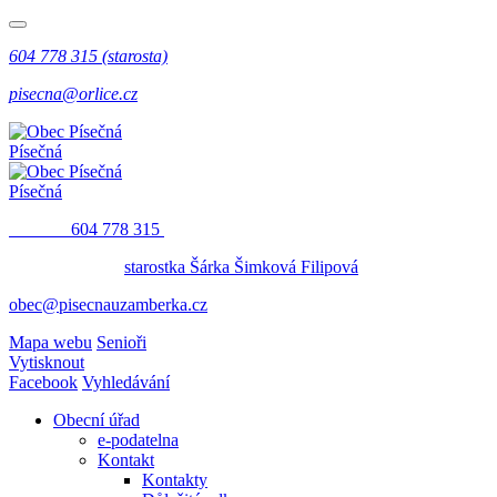
604 778 315 (starosta)
pisecna@orlice.cz
Písečná
Písečná
​​
604 778 315
starostka Šárka Šimková Filipová
obec@pisecnauzamberka.cz
Mapa webu
Senioři
Vytisknout
Facebook
Vyhledávání
Obecní úřad
e-podatelna
Kontakt
Kontakty