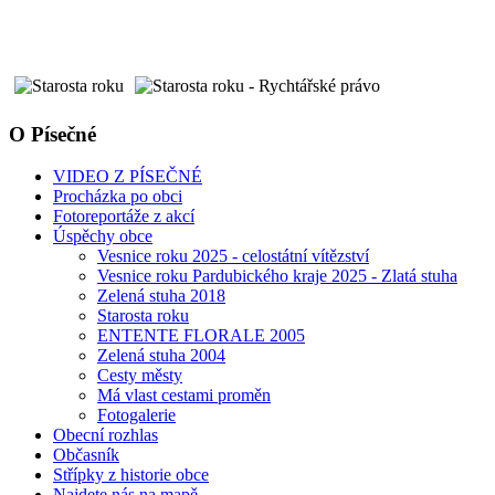
O Písečné
VIDEO Z PÍSEČNÉ
Procházka po obci
Fotoreportáže z akcí
Úspěchy obce
Vesnice roku 2025 - celostátní vítězství
Vesnice roku Pardubického kraje 2025 - Zlatá stuha
Zelená stuha 2018
Starosta roku
ENTENTE FLORALE 2005
Zelená stuha 2004
Cesty městy
Má vlast cestami proměn
Fotogalerie
Obecní rozhlas
Občasník
Střípky z historie obce
Najdete nás na mapě