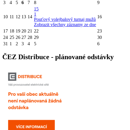
3
4
5
6
7
8
9
15
1
10
11
12
13
14
16
Pouťový volejbalový turnaj mužů
Zobrazit všechny záznamy ze dne
17
18
19
20
21
22
23
24
25
26
27
28
29
30
31
1
2
3
4
5
6
ČEZ Distribuce - plánované odstávky