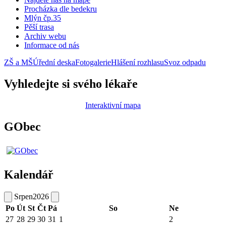
Procházka dle bedekru
Mlýn čp.35
Pěší trasa
Archiv webu
Informace od nás
ZŠ a MŠ
Úřední deska
Fotogalerie
Hlášení rozhlasu
Svoz odpadu
Vyhledejte si svého lékaře
Interaktivní mapa
GObec
Kalendář
Srpen
2026
Po
Út
St
Čt
Pá
So
Ne
27
28
29
30
31
1
2