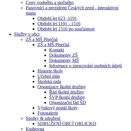
Ceny vodného a stočného
Panovníci a prezidenti Českých zemí - interaktivní
mapa
Období let 623 -1191
Období let 1191 - 1516
Období let 1516 po současnost
Služby v obci
ZŠ a MŠ Písečná
ZŠ a MŠ Písečná
Kontakt
Dokumenty ZŠ
Dokumenty MŠ
Informace o zpracování osobních údajů
Historie školy
Učební plán
Školská rada
Organizace školní družiny
Řád školní družiny
ŠVP školní družiny
Organizační řád ŠD
Výukový portál školy
Fotogalerie
Spolky & sdružení
SDRUŽENÍ OBCÍ ORLICKO
Knihovna