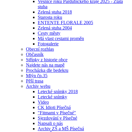
Vesnice roku Pardubického kraje 2025 - Zlatá
stuha
Zelená stuha 2018
Starosta roku
ENTENTE FLORALE 2005
Zelená stuha 2004
Cesty městy
Má vlast cestami proměn
Fotogalerie
Obecní rozhlas
Občasník
Střípky z historie obce
Najdete nás na mapě
Procházka dle bedekru
Mlýn čp.35
Pěší trasa
Archiv webu
Letecké snímky 2018
Letecké snímky
Video
CK Idioti Písečná
"Fitmami v Písečné"
Sjezdování v Písečné
Napsali o nás
Archiv ZŠ a MŠ Písečná