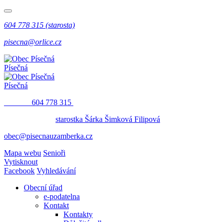
604 778 315 (starosta)
pisecna@orlice.cz
Písečná
Písečná
​​
604 778 315
starostka Šárka Šimková Filipová
obec@pisecnauzamberka.cz
Mapa webu
Senioři
Vytisknout
Facebook
Vyhledávání
Obecní úřad
e-podatelna
Kontakt
Kontakty