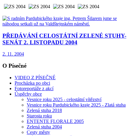
PŘEDÁVÁNÍ CELOSTÁTNÍ ZELENÉ STUHY-
SENÁT 2. LISTOPADU 2004
2. 11. 2004
O Písečné
VIDEO Z PÍSEČNÉ
Procházka po obci
Fotoreportáže z akcí
Úspěchy obce
Vesnice roku 2025 - celostátní vítězství
Vesnice roku Pardubického kraje 2025 - Zlatá stuha
Zelená stuha 2018
Starosta roku
ENTENTE FLORALE 2005
Zelená stuha 2004
Cesty městy