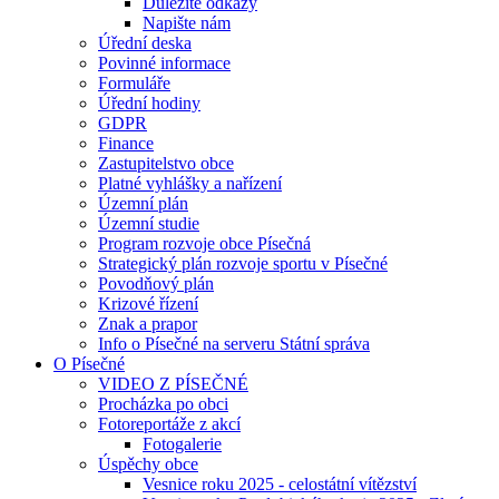
Důležité odkazy
Napište nám
Úřední deska
Povinné informace
Formuláře
Úřední hodiny
GDPR
Finance
Zastupitelstvo obce
Platné vyhlášky a nařízení
Územní plán
Územní studie
Program rozvoje obce Písečná
Strategický plán rozvoje sportu v Písečné
Povodňový plán
Krizové řízení
Znak a prapor
Info o Písečné na serveru Státní správa
O Písečné
VIDEO Z PÍSEČNÉ
Procházka po obci
Fotoreportáže z akcí
Fotogalerie
Úspěchy obce
Vesnice roku 2025 - celostátní vítězství