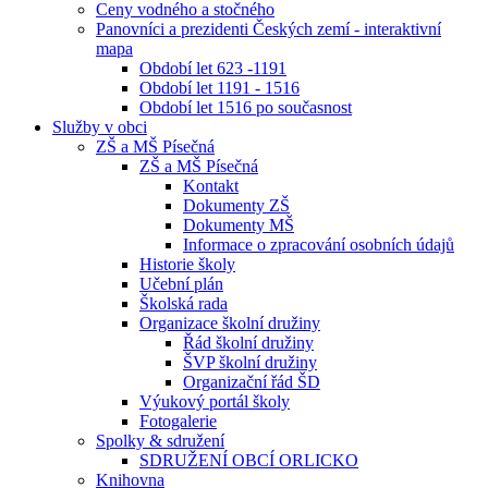
Ceny vodného a stočného
Panovníci a prezidenti Českých zemí - interaktivní
mapa
Období let 623 -1191
Období let 1191 - 1516
Období let 1516 po současnost
Služby v obci
ZŠ a MŠ Písečná
ZŠ a MŠ Písečná
Kontakt
Dokumenty ZŠ
Dokumenty MŠ
Informace o zpracování osobních údajů
Historie školy
Učební plán
Školská rada
Organizace školní družiny
Řád školní družiny
ŠVP školní družiny
Organizační řád ŠD
Výukový portál školy
Fotogalerie
Spolky & sdružení
SDRUŽENÍ OBCÍ ORLICKO
Knihovna