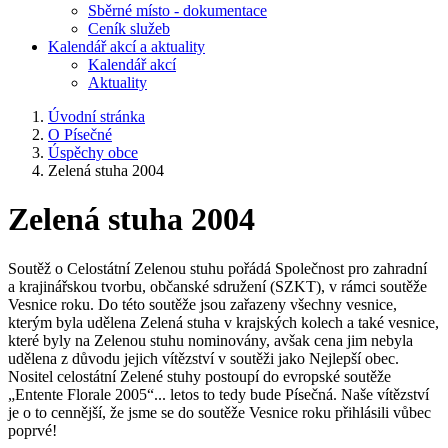
Sběrné místo - dokumentace
Ceník služeb
Kalendář akcí a aktuality
Kalendář akcí
Aktuality
Úvodní stránka
O Písečné
Úspěchy obce
Zelená stuha 2004
Zelená stuha 2004
Soutěž o Celostátní Zelenou stuhu pořádá Společnost pro zahradní
a krajinářskou tvorbu, občanské sdružení (SZKT), v rámci soutěže
Vesnice roku. Do této soutěže jsou zařazeny všechny vesnice,
kterým byla udělena Zelená stuha v krajských kolech a také vesnice,
které byly na Zelenou stuhu nominovány, avšak cena jim nebyla
udělena z důvodu jejich vítězství v soutěži jako Nejlepší obec.
Nositel celostátní Zelené stuhy postoupí do evropské soutěže
„Entente Florale 2005“... letos to tedy bude Písečná. Naše vítězství
je o to cennější, že jsme se do soutěže Vesnice roku přihlásili vůbec
poprvé!