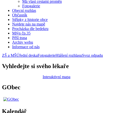
Má vlast cestami proměn
Fotogalerie
Obecní rozhlas
Občasník
Střípky z historie obce
Najdete nás na mapě
Procházka dle bedekru
Mlýn čp.35
Pěší trasa
Archiv webu
Informace od nás
ZŠ a MŠ
Úřední deska
Fotogalerie
Hlášení rozhlasu
Svoz odpadu
Vyhledejte si svého lékaře
Interaktivní mapa
GObec
Kalendář