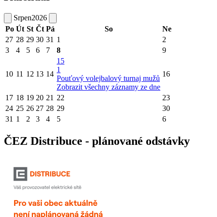
Srpen
2026
Po
Út
St
Čt
Pá
So
Ne
27
28
29
30
31
1
2
3
4
5
6
7
8
9
15
1
10
11
12
13
14
16
Pouťový volejbalový turnaj mužů
Zobrazit všechny záznamy ze dne
17
18
19
20
21
22
23
24
25
26
27
28
29
30
31
1
2
3
4
5
6
ČEZ Distribuce - plánované odstávky