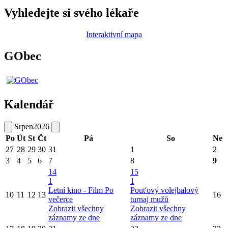
Vyhledejte si svého lékaře
Interaktivní mapa
GObec
Kalendář
Srpen
2026
Po
Út
St
Čt
Pá
So
Ne
27
28
29
30
31
1
2
3
4
5
6
7
8
9
14
15
1
1
Letní kino - Film Po
Pouťový volejbalový
10
11
12
13
16
večerce
turnaj mužů
Zobrazit všechny
Zobrazit všechny
záznamy ze dne
záznamy ze dne