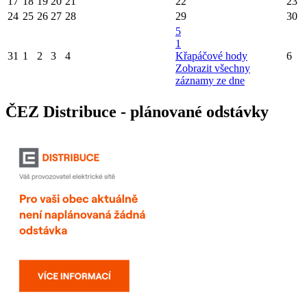
17
18
19
20
21
22
23
24
25
26
27
28
29
30
5
1
31
1
2
3
4
Křapáčové hody
6
Zobrazit všechny
záznamy ze dne
ČEZ Distribuce - plánované odstávky