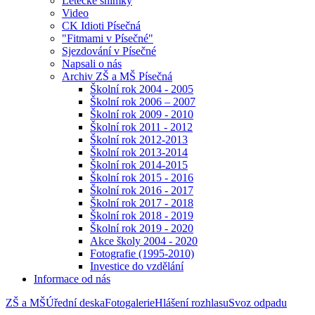
Letecké snímky
Video
CK Idioti Písečná
"Fitmami v Písečné"
Sjezdování v Písečné
Napsali o nás
Archiv ZŠ a MŠ Písečná
Školní rok 2004 - 2005
Školní rok 2006 – 2007
Školní rok 2009 - 2010
Školní rok 2011 - 2012
Školní rok 2012-2013
Školní rok 2013-2014
Školní rok 2014-2015
Školní rok 2015 - 2016
Školní rok 2016 - 2017
Školní rok 2017 - 2018
Školní rok 2018 - 2019
Školní rok 2019 - 2020
Akce školy 2004 - 2020
Fotografie (1995-2010)
Investice do vzdělání
Informace od nás
ZŠ a MŠ
Úřední deska
Fotogalerie
Hlášení rozhlasu
Svoz odpadu