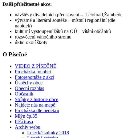
Další příležitostné akce:
návštěvy divadelních představení – Letohrad,Žamberk
výtvarné a literární soutěže – místní i regionální (dle
nabídek)
kulturní vystoupení žáků na OÚ – vítání občánků
rozsvěcení vánočního stromu
úklid okolí školy
O Písečné
VIDEO Z PÍSEČNÉ
Procházka po obci
Fotoreportáže z akcí
Úspěchy obce
Obecní rozhlas
Občasník
Střípky z historie obce
Najdete nás na mapě
Procházka dle bedekru
Mlýn čp.35
Pěší trasa
Archiv webu
Letecké snímky 2018