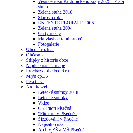
Vesnice roku Pardubického kraje 2025 - Zlatá
stuha
Zelená stuha 2018
Starosta roku
ENTENTE FLORALE 2005
Zelená stuha 2004
Cesty městy
Má vlast cestami proměn
Fotogalerie
Obecní rozhlas
Občasník
Střípky z historie obce
Najdete nás na mapě
Procházka dle bedekru
Mlýn čp.35
Pěší trasa
Archiv webu
Letecké snímky 2018
Letecké snímky
Video
CK Idioti Písečná
"Fitmami v Písečné"
Sjezdování v Písečné
Napsali o nás
Archiv ZŠ a MŠ Písečná