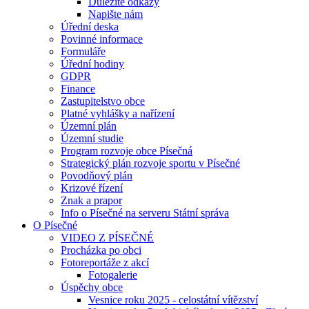
Důležité odkazy
Napište nám
Úřední deska
Povinné informace
Formuláře
Úřední hodiny
GDPR
Finance
Zastupitelstvo obce
Platné vyhlášky a nařízení
Územní plán
Územní studie
Program rozvoje obce Písečná
Strategický plán rozvoje sportu v Písečné
Povodňový plán
Krizové řízení
Znak a prapor
Info o Písečné na serveru Státní správa
O Písečné
VIDEO Z PÍSEČNÉ
Procházka po obci
Fotoreportáže z akcí
Fotogalerie
Úspěchy obce
Vesnice roku 2025 - celostátní vítězství