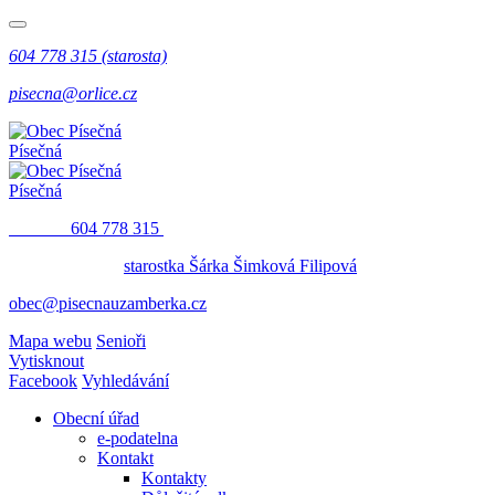
604 778 315 (starosta)
pisecna@orlice.cz
Písečná
Písečná
​​
604 778 315
starostka Šárka Šimková Filipová
obec@pisecnauzamberka.cz
Mapa webu
Senioři
Vytisknout
Facebook
Vyhledávání
Obecní úřad
e-podatelna
Kontakt
Kontakty