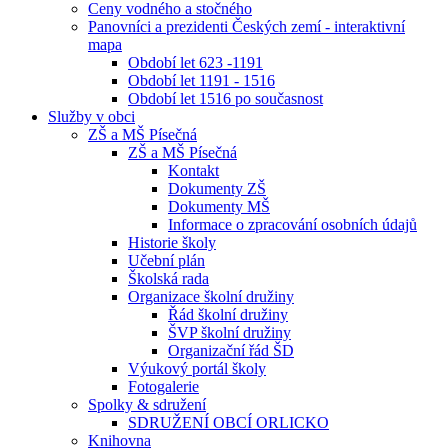
Ceny vodného a stočného
Panovníci a prezidenti Českých zemí - interaktivní
mapa
Období let 623 -1191
Období let 1191 - 1516
Období let 1516 po současnost
Služby v obci
ZŠ a MŠ Písečná
ZŠ a MŠ Písečná
Kontakt
Dokumenty ZŠ
Dokumenty MŠ
Informace o zpracování osobních údajů
Historie školy
Učební plán
Školská rada
Organizace školní družiny
Řád školní družiny
ŠVP školní družiny
Organizační řád ŠD
Výukový portál školy
Fotogalerie
Spolky & sdružení
SDRUŽENÍ OBCÍ ORLICKO
Knihovna