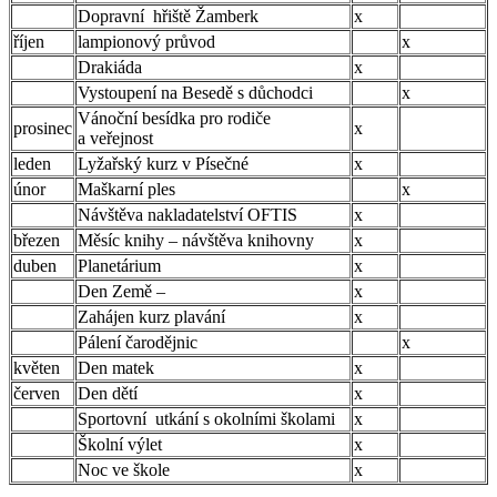
Dopravní hřiště Žamberk
x
říjen
lampionový průvod
x
Drakiáda
x
Vystoupení na Besedě s důchodci
x
Vánoční besídka pro rodiče
prosinec
x
a veřejnost
leden
Lyžařský kurz v Písečné
x
únor
Maškarní ples
x
Návštěva nakladatelství OFTIS
x
březen
Měsíc knihy – návštěva knihovny
x
duben
Planetárium
x
Den Země –
x
Zahájen kurz plavání
x
Pálení čarodějnic
x
květen
Den matek
x
červen
Den dětí
x
Sportovní utkání s okolními školami
x
Školní výlet
x
Noc ve škole
x