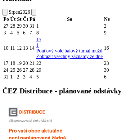
Srpen
2026
Po
Út
St
Čt
Pá
So
Ne
27
28
29
30
31
1
2
3
4
5
6
7
8
9
15
1
10
11
12
13
14
16
Pouťový volejbalový turnaj mužů
Zobrazit všechny záznamy ze dne
17
18
19
20
21
22
23
24
25
26
27
28
29
30
31
1
2
3
4
5
6
ČEZ Distribuce - plánované odstávky