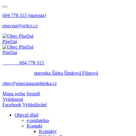
604 778 315 (starosta)
pisecna@orlice.cz
Písečná
Písečná
​​
604 778 315
starostka Šárka Šimková Filipová
obec@pisecnauzamberka.cz
Mapa webu
Senioři
Vytisknout
Facebook
Vyhledávání
Obecní úřad
e-podatelna
Kontakt
Kontakty