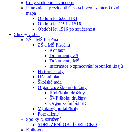
Ceny vodného a stočného
Panovníci a prezidenti Českých zemí - interaktivní
mapa
Období let 623 -1191
Období let 1191 - 1516
Období let 1516 po současnost
Služby v obci
ZŠ a MŠ Písečná
ZŠ a MŠ Písečná
Kontakt
Dokumenty ZŠ
Dokumenty MŠ
Informace o zpracování osobních údajů
Historie školy
Učební plán
Školská rada
Organizace školní družiny
Řád školní družiny
ŠVP školní družiny
Organizační řád ŠD
Výukový portál školy
Fotogalerie
Spolky & sdružení
SDRUŽENÍ OBCÍ ORLICKO
Knihovna