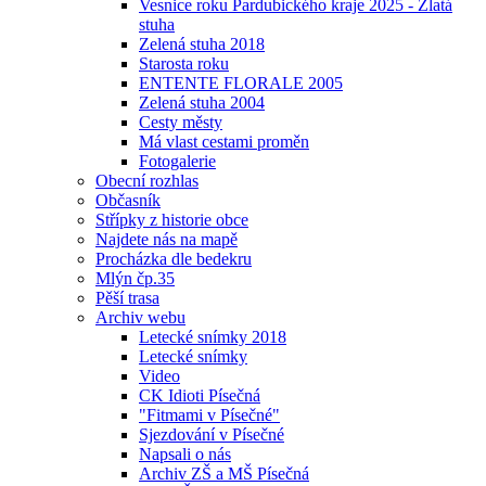
Vesnice roku Pardubického kraje 2025 - Zlatá
stuha
Zelená stuha 2018
Starosta roku
ENTENTE FLORALE 2005
Zelená stuha 2004
Cesty městy
Má vlast cestami proměn
Fotogalerie
Obecní rozhlas
Občasník
Střípky z historie obce
Najdete nás na mapě
Procházka dle bedekru
Mlýn čp.35
Pěší trasa
Archiv webu
Letecké snímky 2018
Letecké snímky
Video
CK Idioti Písečná
"Fitmami v Písečné"
Sjezdování v Písečné
Napsali o nás
Archiv ZŠ a MŠ Písečná