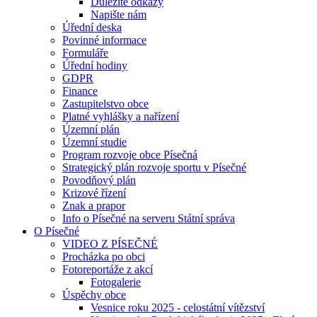
Důležité odkazy
Napište nám
Úřední deska
Povinné informace
Formuláře
Úřední hodiny
GDPR
Finance
Zastupitelstvo obce
Platné vyhlášky a nařízení
Územní plán
Územní studie
Program rozvoje obce Písečná
Strategický plán rozvoje sportu v Písečné
Povodňový plán
Krizové řízení
Znak a prapor
Info o Písečné na serveru Státní správa
O Písečné
VIDEO Z PÍSEČNÉ
Procházka po obci
Fotoreportáže z akcí
Fotogalerie
Úspěchy obce
Vesnice roku 2025 - celostátní vítězství