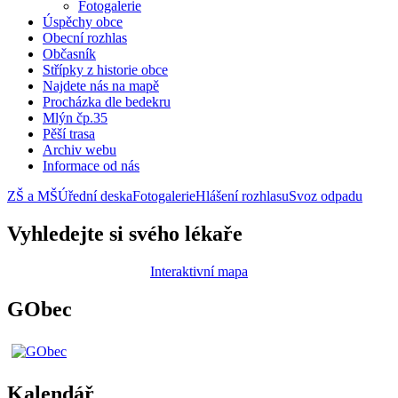
Fotogalerie
Úspěchy obce
Obecní rozhlas
Občasník
Střípky z historie obce
Najdete nás na mapě
Procházka dle bedekru
Mlýn čp.35
Pěší trasa
Archiv webu
Informace od nás
ZŠ a MŠ
Úřední deska
Fotogalerie
Hlášení rozhlasu
Svoz odpadu
Vyhledejte si svého lékaře
Interaktivní mapa
GObec
Kalendář