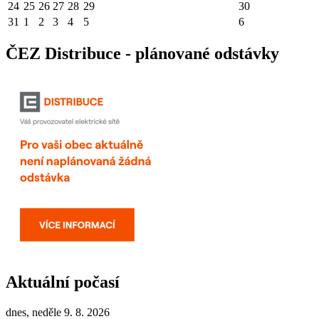
24
25
26
27
28
29
30
31
1
2
3
4
5
6
ČEZ Distribuce - plánované odstávky
Aktuální počasí
dnes, neděle 9. 8. 2026