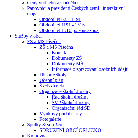
Ceny vodného a stočného
Panovníci a prezidenti Českých zemí - interaktivní
mapa
Období let 623 -1191
Období let 1191 - 1516
Období let 1516 po současnost
Služby v obci
ZŠ a MŠ Písečná
ZŠ a MŠ Písečná
Kontakt
Dokumenty ZŠ
Dokumenty MŠ
Informace o zpracování osobních údajů
Historie školy
Učební plán
Školská rada
Organizace školní družiny
Řád školní družiny
ŠVP školní družiny
Organizační řád ŠD
Výukový portál školy
Fotogalerie
Spolky & sdružení
SDRUŽENÍ OBCÍ ORLICKO
Knihovna