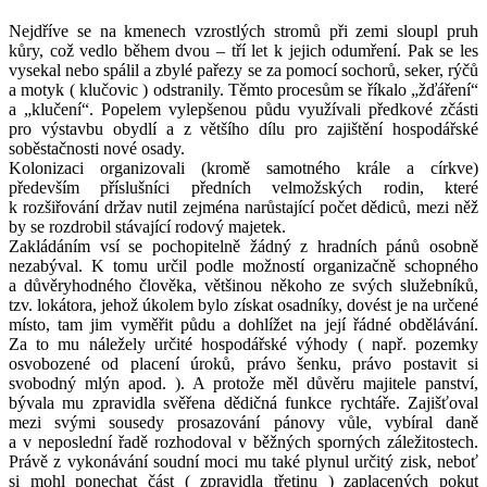
Nejdříve se na kmenech vzrostlých stromů při zemi sloupl pruh
kůry, což vedlo během dvou – tří let k jejich odumření. Pak se les
vysekal nebo spálil a zbylé pařezy se za pomocí sochorů, seker, rýčů
a motyk ( klučovic ) odstranily. Těmto procesům se říkalo „žďáření“
a „klučení“. Popelem vylepšenou půdu využívali předkové zčásti
pro výstavbu obydlí a z většího dílu pro zajištění hospodářské
soběstačnosti nové osady.
Kolonizaci organizovali (kromě samotného krále a církve)
především příslušníci předních velmožských rodin, které
k rozšiřování držav nutil zejména narůstající počet dědiců, mezi něž
by se rozdrobil stávající rodový majetek.
Zakládáním vsí se pochopitelně žádný z hradních pánů osobně
nezabýval. K tomu určil podle možností organizačně schopného
a důvěryhodného člověka, většinou někoho ze svých služebníků,
tzv. lokátora, jehož úkolem bylo získat osadníky, dovést je na určené
místo, tam jim vyměřit půdu a dohlížet na její řádné obdělávání.
Za to mu náležely určité hospodářské výhody ( např. pozemky
osvobozené od placení úroků, právo šenku, právo postavit si
svobodný mlýn apod. ). A protože měl důvěru majitele panství,
bývala mu zpravidla svěřena dědičná funkce rychtáře. Zajišťoval
mezi svými sousedy prosazování pánovy vůle, vybíral daně
a v neposlední řadě rozhodoval v běžných sporných záležitostech.
Právě z vykonávání soudní moci mu také plynul určitý zisk, neboť
si mohl ponechat část ( zpravidla třetinu ) zaplacených pokut