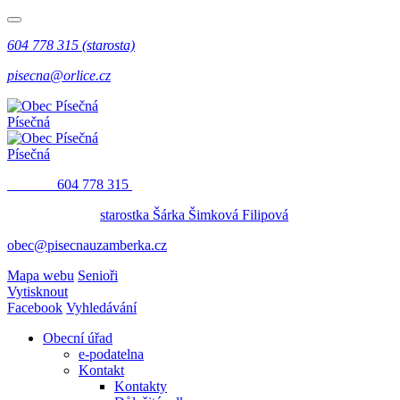
604 778 315 (starosta)
pisecna@orlice.cz
Písečná
Písečná
​​
604 778 315
starostka Šárka Šimková Filipová
obec@pisecnauzamberka.cz
Mapa webu
Senioři
Vytisknout
Facebook
Vyhledávání
Obecní úřad
e-podatelna
Kontakt
Kontakty