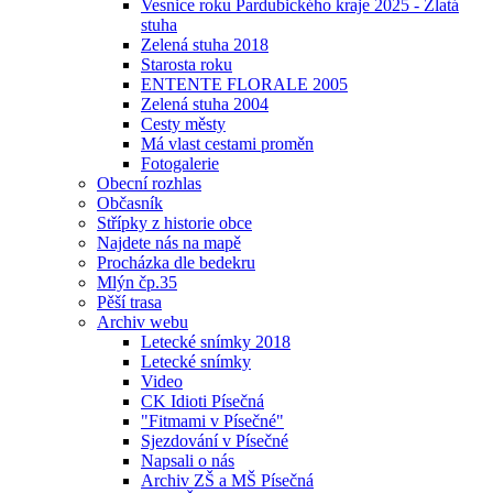
Vesnice roku Pardubického kraje 2025 - Zlatá
stuha
Zelená stuha 2018
Starosta roku
ENTENTE FLORALE 2005
Zelená stuha 2004
Cesty městy
Má vlast cestami proměn
Fotogalerie
Obecní rozhlas
Občasník
Střípky z historie obce
Najdete nás na mapě
Procházka dle bedekru
Mlýn čp.35
Pěší trasa
Archiv webu
Letecké snímky 2018
Letecké snímky
Video
CK Idioti Písečná
"Fitmami v Písečné"
Sjezdování v Písečné
Napsali o nás
Archiv ZŠ a MŠ Písečná