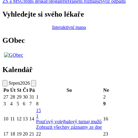
ZŠ a MŠ
Úřední deska
Fotogalerie
Hlášení rozhlasu
Svoz odpadu
Vyhledejte si svého lékaře
Interaktivní mapa
GObec
Kalendář
Srpen
2026
Po
Út
St
Čt
Pá
So
Ne
27
28
29
30
31
1
2
3
4
5
6
7
8
9
15
1
10
11
12
13
14
16
Pouťový volejbalový turnaj mužů
Zobrazit všechny záznamy ze dne
17
18
19
20
21
22
23