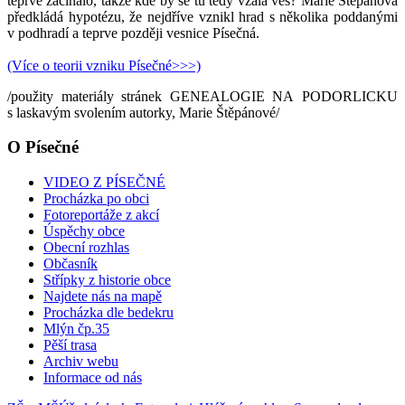
teprve začínalo, takže kde by se tu tedy vzala ves? Marie Štěpánová
předkládá hypotézu, že nejdříve vznikl hrad s několika poddanými
v podhradí a teprve později vesnice Písečná.
(Více o teorii vzniku Písečné>>>)
/použity materiály stránek GENEALOGIE NA PODORLICKU
s laskavým svolením autorky, Marie Štěpánové/
O Písečné
VIDEO Z PÍSEČNÉ
Procházka po obci
Fotoreportáže z akcí
Úspěchy obce
Obecní rozhlas
Občasník
Střípky z historie obce
Najdete nás na mapě
Procházka dle bedekru
Mlýn čp.35
Pěší trasa
Archiv webu
Informace od nás