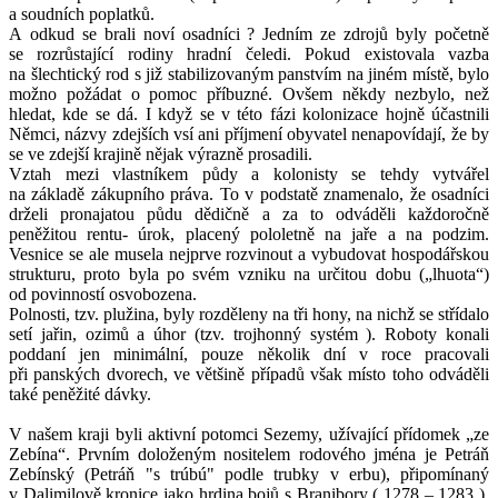
a soudních poplatků.
A odkud se brali noví osadníci ? Jedním ze zdrojů byly početně
se rozrůstající rodiny hradní čeledi. Pokud existovala vazba
na šlechtický rod s již stabilizovaným panstvím na jiném místě, bylo
možno požádat o pomoc příbuzné. Ovšem někdy nezbylo, než
hledat, kde se dá. I když se v této fázi kolonizace hojně účastnili
Němci, názvy zdejších vsí ani příjmení obyvatel nenapovídají, že by
se ve zdejší krajině nějak výrazně prosadili.
Vztah mezi vlastníkem půdy a kolonisty se tehdy vytvářel
na základě zákupního práva. To v podstatě znamenalo, že osadníci
drželi pronajatou půdu dědičně a za to odváděli každoročně
peněžitou rentu- úrok, placený pololetně na jaře a na podzim.
Vesnice se ale musela nejprve rozvinout a vybudovat hospodářskou
strukturu, proto byla po svém vzniku na určitou dobu („lhuota“)
od povinností osvobozena.
Polnosti, tzv. plužina, byly rozděleny na tři hony, na nichž se střídalo
setí jařin, ozimů a úhor (tzv. trojhonný systém ). Roboty konali
poddaní jen minimální, pouze několik dní v roce pracovali
při panských dvorech, ve většině případů však místo toho odváděli
také peněžité dávky.
V našem kraji byli aktivní potomci Sezemy, užívající přídomek „ze
Zebína“. Prvním doloženým nositelem rodového jména je Petráň
Zebínský (Petráň "s trúbú" podle trubky v erbu), připomínaný
v Dalimilově kronice jako hrdina bojů s Branibory ( 1278 – 1283 ).