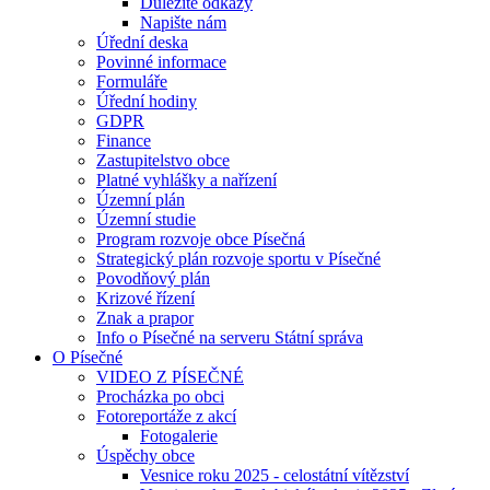
Důležité odkazy
Napište nám
Úřední deska
Povinné informace
Formuláře
Úřední hodiny
GDPR
Finance
Zastupitelstvo obce
Platné vyhlášky a nařízení
Územní plán
Územní studie
Program rozvoje obce Písečná
Strategický plán rozvoje sportu v Písečné
Povodňový plán
Krizové řízení
Znak a prapor
Info o Písečné na serveru Státní správa
O Písečné
VIDEO Z PÍSEČNÉ
Procházka po obci
Fotoreportáže z akcí
Fotogalerie
Úspěchy obce
Vesnice roku 2025 - celostátní vítězství