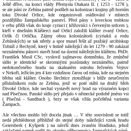
Ještě dříve, na konci vlády Přemysla Otakara II. ( 1253 - 1278 ),
se ale páni ze Zebína patrně podíleli na kolonizaci krajiny při horním
toku Divoké Orlice, kde organizovali osídlování v místech
pozdějšího žampašského panství. Před pány s loveckou trubkou
v erbu přišli však do kraje cyriaci ( křižovníci s červeným srdcem ),
kteří v dnešním Klášterci nad Orlicí založili klášter zvaný Orlice,
Orlík či Orlička. Zájmy obou kolonizátorů (cyriaků a rodu
Zebínských) se tak střetly a spor musel řešit až pražský arcibiskup
Tobiáš z Bechyně, který v listině náležející do let 1279 - 90 zakázal
neznámému pánovi stavět hrad na území náležejícím klášteru. PhDr.
František Musil CSc. vyslovil zajímavou domněnku, že zmíněné
sídlo je identické se skromnými pozůstatky neznámého, patrně
nedokončeného hradu na skalnatém ostrohu řečeném Vejrov
v Nekoři, ležícím jen 4 km vzdušnou čarou od místa, kde na stejném
břehu stál klášter. Onoho šlechtice ztotožňuje s blíže neurčeným
příslušníkem rodu ze Zebína, jenž se poté stáhl na druhý břeh
Divoké Orlice, kde nechal vystavět nový hrad na výrazném kopci
nad Písečnou. Panské sídlo prý přejalo v německé podobě jméno vsi
( Písečná - Sandbach ), brzy se však vžila počeštěná varianta
Žampach.
Ale všechno mohlo být docela jinak … V této souvislosti se totiž
nedá přehlédnout přibližně do stejné doby náležející vznik hradu
Geiersberk ( Kyšperk ) na návrší dnes zvaném Hradisko, jehož
zakladatel patrně patřil do okruhu příbuzenstva žampašských pánů.