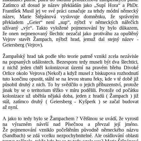
Zatímco až dosud je název překládán jako „Supí Hora“ a PhDr.
František Musil jej ve své práci označuje za tehdy módní německý
název, Marie Štěpánová vyslovuje domněnku, že správným
překladem „Geier“ není „sup“, nýbrž v německých nářečích
užívaný „výr“. Takto vyložené pojmenování by bylo důkazem,
že onen nejmenovaný šlechtic nezačal jako protiváhu za opuštěný
Vejrov stavět Žampach, nýbrž hrad, jemuž dal stejný název -
Geiersberg (Vejrov).
Žampašský hrad tak podle této teorie patrně vznikl zcela nezávisle
na popsaných událostech. Bezesporu tedy museli být dva šlechtici,
z nichž jeden chtěl kolonizovat území na pravém břehu Divoké
Orlice okolo Vejrova (Nekoř) a když musel z biskupova rozhodnutí
tuto končinu opustit, stáhl se na levou stranu řeky, kde v té době již
působil druhý z nich. To by svědčilo o jejich příbuzenství, protože
jinak by se o teritorium těžko v míru podělili. Protože od počátku
kolonizace už uběhla nějaká doba, jeden z hradů ( Žampach ) již
stál, zatímco druhý ( Geiersberg - Kyšperk ) se začal budovat
až nyní.
A jako to tedy bylo se Žampachem ? Většinou se uvádí, že vyrostl
na výrazném návrší nad Písečnou a převzal její jméno.
Že pojmenování vzniklo počeštěním původně německého názvu
(Sandbach) se zdá vcelku nezpochybnitelné. Ale osídlování oblasti