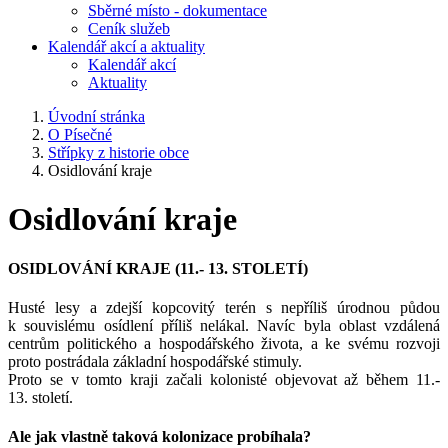
Sběrné místo - dokumentace
Ceník služeb
Kalendář akcí a aktuality
Kalendář akcí
Aktuality
Úvodní stránka
O Písečné
Střípky z historie obce
Osidlování kraje
Osidlování kraje
OSIDLOVÁNÍ KRAJE (11.- 13. STOLETÍ)
Husté lesy a zdejší kopcovitý terén s nepříliš úrodnou půdou
k souvislému osídlení příliš nelákal. Navíc byla oblast vzdálená
centrům politického a hospodářského života, a ke svému rozvoji
proto postrádala základní hospodářské stimuly.
Proto se v tomto kraji začali kolonisté objevovat až během 11.-
13. století.
Ale jak vlastně taková kolonizace probíhala?