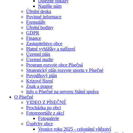
Důležité odkazy
Napište nám
Úřední deska
Povinné informace
Formuláře
Úřední hodiny
GDPR
Finance
Zastupitelstvo obce
Platné vyhlášky a nařízení
Územní plán
Územní studie
Program rozvoje obce Písečná
Strategický plán rozvoje sportu v Písečné
Povodňový plán
Krizové řízení
Znak a prapor
Info o Písečné na serveru Státní správa
O Písečné
VIDEO Z PÍSEČNÉ
Procházka po obci
Fotoreportáže z akcí
Fotogalerie
Úspěchy obce
Vesnice roku 2025 - celostátní vítězství