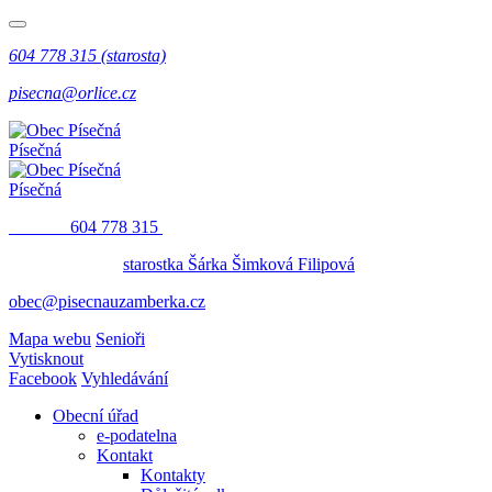
604 778 315 (starosta)
pisecna@orlice.cz
Písečná
Písečná
​​
604 778 315
starostka Šárka Šimková Filipová
obec@pisecnauzamberka.cz
Mapa webu
Senioři
Vytisknout
Facebook
Vyhledávání
Obecní úřad
e-podatelna
Kontakt
Kontakty