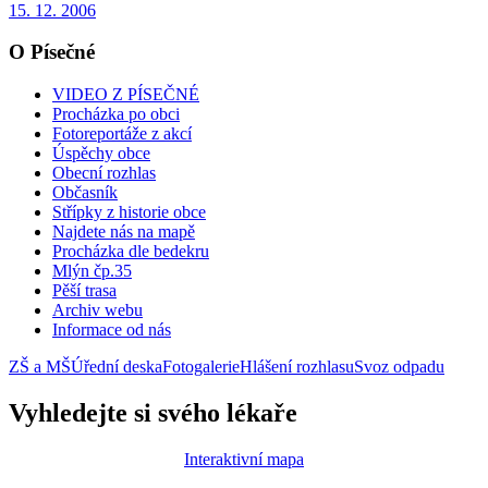
15. 12. 2006
O Písečné
VIDEO Z PÍSEČNÉ
Procházka po obci
Fotoreportáže z akcí
Úspěchy obce
Obecní rozhlas
Občasník
Střípky z historie obce
Najdete nás na mapě
Procházka dle bedekru
Mlýn čp.35
Pěší trasa
Archiv webu
Informace od nás
ZŠ a MŠ
Úřední deska
Fotogalerie
Hlášení rozhlasu
Svoz odpadu
Vyhledejte si svého lékaře
Interaktivní mapa