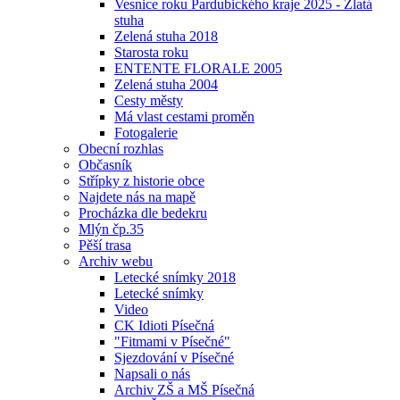
Vesnice roku Pardubického kraje 2025 - Zlatá
stuha
Zelená stuha 2018
Starosta roku
ENTENTE FLORALE 2005
Zelená stuha 2004
Cesty městy
Má vlast cestami proměn
Fotogalerie
Obecní rozhlas
Občasník
Střípky z historie obce
Najdete nás na mapě
Procházka dle bedekru
Mlýn čp.35
Pěší trasa
Archiv webu
Letecké snímky 2018
Letecké snímky
Video
CK Idioti Písečná
"Fitmami v Písečné"
Sjezdování v Písečné
Napsali o nás
Archiv ZŠ a MŠ Písečná