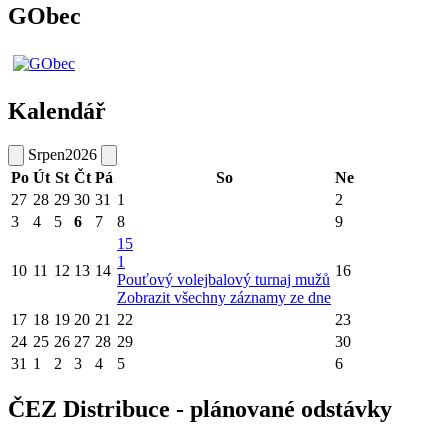
GObec
Kalendář
Srpen
2026
Po
Út
St
Čt
Pá
So
Ne
27
28
29
30
31
1
2
3
4
5
6
7
8
9
15
1
10
11
12
13
14
16
Pouťový volejbalový turnaj mužů
Zobrazit všechny záznamy ze dne
17
18
19
20
21
22
23
24
25
26
27
28
29
30
31
1
2
3
4
5
6
ČEZ Distribuce - plánované odstávky