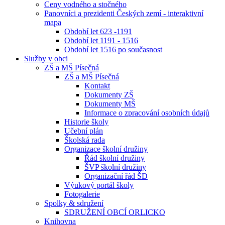
Ceny vodného a stočného
Panovníci a prezidenti Českých zemí - interaktivní
mapa
Období let 623 -1191
Období let 1191 - 1516
Období let 1516 po současnost
Služby v obci
ZŠ a MŠ Písečná
ZŠ a MŠ Písečná
Kontakt
Dokumenty ZŠ
Dokumenty MŠ
Informace o zpracování osobních údajů
Historie školy
Učební plán
Školská rada
Organizace školní družiny
Řád školní družiny
ŠVP školní družiny
Organizační řád ŠD
Výukový portál školy
Fotogalerie
Spolky & sdružení
SDRUŽENÍ OBCÍ ORLICKO
Knihovna